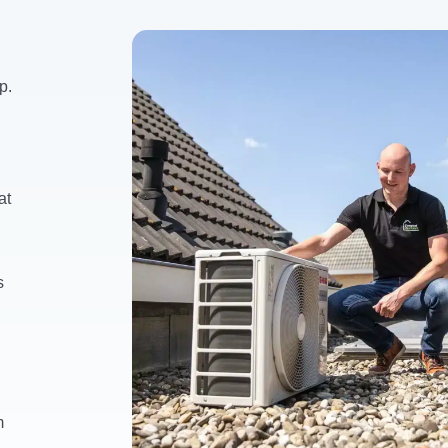
p.
at
s
m