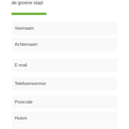
de groene stap!
Name
(Vereist)
Email
(Vereist)
Telefoonnummer
(Vereist)
Vul
je
postcode
en
huisnummer
in