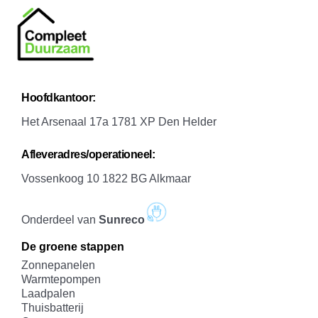
H
oofdkantoor:
Het Arsenaal 17a 1781 XP Den Helder
A
fleveradres/operationeel:
Vossenkoog 10 1822 BG Alkmaar
Onderdeel van
Sunreco
De groene stappen
Zonnepanelen
Warmtepompen
Laadpalen
Thuisbatterij