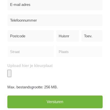
E-
mailadres
(Vereist)
Telefoon
(Vereist)
Vul
je
postcode
en
huisnummer
in
Upload hier je kleurplaat
Max. bestandsgrootte: 256 MB.