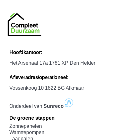
H
oofdkantoor:
Het Arsenaal 17a 1781 XP Den Helder
A
fleveradres/operationeel:
Vossenkoog 10 1822 BG Alkmaar
Onderdeel van
Sunreco
De groene stappen
Zonnepanelen
Warmtepompen
Laadpalen