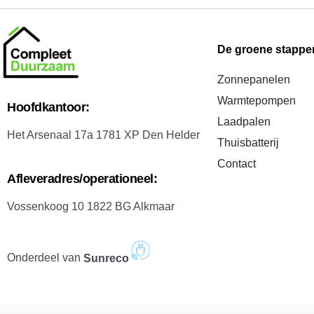
De groene stappe
Zonnepanelen
Warmtepompen
H
oofdkantoor:
Laadpalen
Het Arsenaal 17a 1781 XP Den Helder
Thuisbatterij
Contact
A
fleveradres/operationeel:
Vossenkoog 10 1822 BG Alkmaar
Onderdeel van
Sunreco