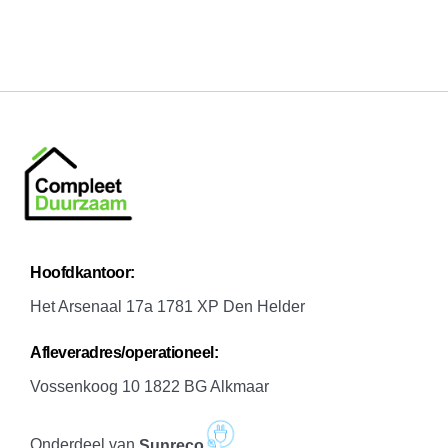
H
oofdkantoor:
Het Arsenaal 17a 1781 XP Den Helder
A
fleveradres/operationeel:
Vossenkoog 10 1822 BG Alkmaar
Onderdeel van
Sunreco