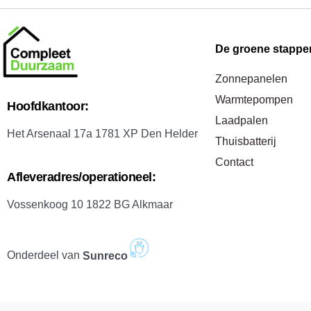
De groene stappe
Zonnepanelen
Warmtepompen
H
oofdkantoor:
Laadpalen
Het Arsenaal 17a 1781 XP Den Helder
Thuisbatterij
Contact
A
fleveradres/operationeel:
Vossenkoog 10 1822 BG Alkmaar
Onderdeel van
Sunreco